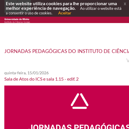
Este website utiliza cookies para lhe proporcionar uma
x
melhor experiência de navegação.
Ao utilizar o website está
Aceitar
a consentir o uso de cookies.
JORNADAS PEDAGÓGICAS DO INSTITUTO DE CIÊNCIA
V
quinta-feira, 15/01/2026
Sala de Atos do ICS e sala 1.15 - edif. 2