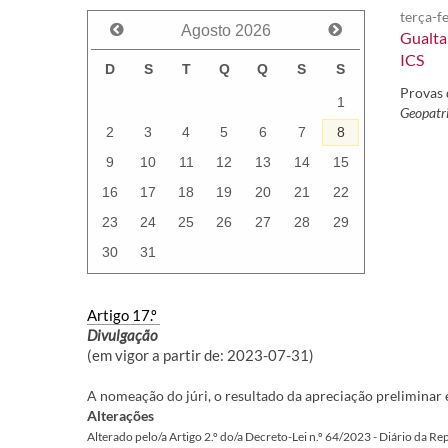
terça-f
Agosto
2026
Gualtar
ICS
D
S
T
Q
Q
S
S
Provas
1
Geopatr
2
3
4
5
6
7
8
9
10
11
12
13
14
15
16
17
18
19
20
21
22
23
24
25
26
27
28
29
30
31
Artigo 17.º
Divulgação
(em vigor a partir de: 2023-07-31)
A nomeação do júri, o resultado da apreciação preliminar e
Alterações
Alterado pelo/a Artigo 2.º do/a Decreto-Lei n.º 64/2023 - Diário da R