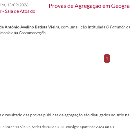
Provas de Agregação em Geogra
eira, 15/09/2026
 - Sala de Atos do
 de
António Avelino Batista Vieira
, com uma lição intitulada
O Património 
imónio e da Geoconservação
.
1
 o resultado das provas públicas de agregação são divulgados no sítio na
epública n.º 147/2023, Série I de 2023-07-31, em vigor a partir de 2023-08-01