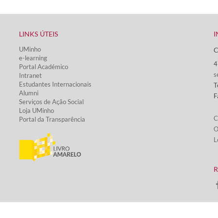
LINKS ÚTEIS​
I
UMinho
C
e-learning
4
Portal Académico
s
Intranet
Estudantes Inter​​nacionais
T
Alumni
F
Serviços de Ação Social​
Loja UMinho
C
Portal da Transparência
O
L
​