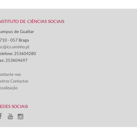
NSTITUTO DE CIÊNCIAS SOCIAIS
ampus de Gualtar ​
710 - ​057 Braga
ec@ics.uminho.pt
elefone: 253604280
ax: 253604697
ontacte-nos​​​
utros Contactos
ocalização
REDES SOCIAIS