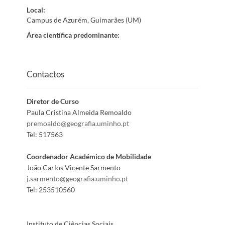
Local
:
Campus de Azurém, Guimarães (UM)
Área científica predominante
:
Contactos
Diretor de Curso
Paula Cristina Almeida Remoaldo
premoaldo@geografia.uminho.pt
Tel:
517563
Coordenador Académico de Mobilidade
João Carlos Vicente Sarmento
j.sarmento@geografia.uminho.pt
Tel:
253510560
Instituto de Ciências Sociais