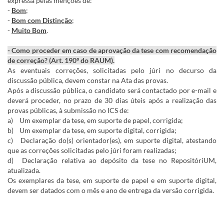
expressa pelas menções de:
-
Bom
;
-
Bom com Distinção
;
-
Muito Bom
.
- Como proceder em caso de aprovação da tese com recomendação
de correção? (Art. 190º do RAUM).
As eventuais correções, solicitadas pelo júri no decurso da
discussão pública, devem constar na Ata das provas.
Após a discussão pública, o candidato será contactado por e-mail e
deverá proceder, no prazo de 30 dias úteis após a realização das
provas públicas, à submissão no ICS de:
a)
Um exemplar da tese, em suporte de papel, corrigida;
b)
Um exemplar da tese, em suporte digital, corrigida;
c)
Declaração do(s) orientador(es), em suporte digital, atestando
que as correções solicitadas pelo júri foram realizadas;
d)
Declaração relativa ao depósito da tese no RepositóriUM,
atualizada.
Os exemplares da tese, em suporte de papel e em suporte digital,
devem ser datados com o mês e ano de entrega da versão corrigida.