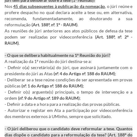
júri tem para deliberar sobre a tese (1ª reunião)?
Nos
45 dias subsequentes à publicação da nomeação
, o júri reúne e
profere despacho no qual declara aceite a tese ou, em alternativa,
recomenda, fundamentadamente, ao doutorando a sua
reformulação
(Art. 188º, nº. 1º - RAUM)
.
As reuniões de júri anteriores aos atos públicos de defesa da tese
podem ser realizadas por videoconferência
(Art. 188º, nº. 2º -
RAUM)
.
- O que se delibera habitualmente na 1ª Reunião do júri?
A realização da 1ª reunião do júri destina-se a:
- Definir o(a) secretário(a) do júri, que assinará juntamente com o
presidente do júri as Atas
(nº. 4 do Artigo nª. 188 do RAUM)
;
- Deliberar se a tese reúne condições de ser apresentada em provas
públicas
(nº. 1 do Artigo nª. 188 do RAUM)
;
- Definir o(s) arguente(s) principais, o tempo de intervenção e a
ordem
(nº. 9 do Artigo nª. 189 do RAUM)
;
- Definir a data e a hora para a realização das provas públicas.
- Autorizar e registar em Ata a participação por videoconferência
dos membros externos à UMinho, sempre que solicitado.
- O júri deliberou que o candidato deve reformular a tese. Quantos
dias dispõe o candidato para a reformulação da tese? (Art. 188º do