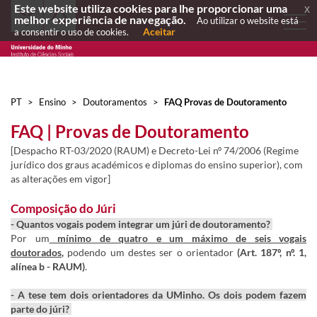
Este website utiliza cookies para lhe proporcionar uma
x
melhor experiência de navegação.
Ao utilizar o website está
Aceitar
a consentir o uso de cookies.
PT
>
Ensino
>
Doutoramentos
>
FAQ Provas de Doutoramento
FAQ | Provas de Doutoramento
[Despacho RT-03/2020 (RAUM) e Decreto-Lei nº 74/2006 (Regime
jurídico dos graus académicos e diplomas do ensino superior), com
as alterações em vigor]
Composição do Júri
- Quantos vogais podem integrar um júri de doutoramento?
Por um
mínimo de quatro e um máximo de seis vogais
doutorados
,
podendo um destes ser o orientador
(
Art. 187º, nº. 1,
alínea b - RAUM
)
.
- A tese tem dois orientadores da UMinho. Os dois podem fazem
parte do júri?