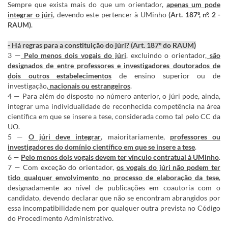
Sempre que exista mais do que um orientador,
apenas um pode
integrar o júri
, devendo este pertencer à UMinho
(
Art. 187º, nº. 2 -
RAUM
)
.
- Há regras para a constituição do júri? (Art. 187º do RAUM)
3 —
Pelo menos dois vogais do júri
, excluindo o orientador,
são
designados de entre professores e investigadores doutorados de
dois outros estabelecimentos
de ensino superior ou de
investigação,
nacionais ou estrangeiros
.
4 — Para além do disposto no número anterior, o júri pode, ainda,
integrar uma individualidade de reconhecida competência na área
científica em que se insere a tese, considerada como tal pelo CC da
UO.
5 —
O júri deve integrar
, maioritariamente,
professores ou
investigadores do domínio científico em que se insere a tese
.
6 —
Pelo menos dois vogais devem ter vínculo contratual à UMinho
.
7 — Com exceção do orientador,
os vogais do júri não podem ter
tido qualquer envolvimento no processo de elaboração da tese
,
designadamente ao nível de publicações em coautoria com o
candidato, devendo declarar que não se encontram abrangidos por
essa incompatibilidade nem por qualquer outra prevista no Código
do Procedimento Administrativo.