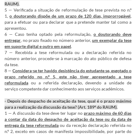
RAUM).
5 — Verificada a situação de reformulação de tese prevista no n.º
1,
o doutorando dispõe de um prazo de 120 dias, improrrogável
,
para a efetuar ou para declarar que a pretende manter tal como a
apresentou.
6 — Caso tenha optado pela reformulação,
o doutorando deve
entregar
, no prazo fixado no número anterior,
um exemplar da tese
em suporte digital e outro em papel
.
7 — Recebida a tese reformulada ou a declaração referida no
número anterior, procede-se à marcação do ato público de defesa
da tese.
8 —
Considera-se ter havido desistência do estudante se, esgotado o
prazo referido no n.º 5, este não tiver apresentado a tese
reformulada
ou a referida declaração, devendo a unidade de
serviço competente dar conhecimento aos serviços académicos.
- Depois do despacho de aceitação da tese, qual é o prazo máximo
para a realização da discussão da tese? (Art. 189º do RAUM).
1 — A discussão da tese deve ter lugar no
prazo máximo de 60 dias
a contar da data do despacho de aceitação da tese ou da data de
entrega da tese reformulada
ou da receção declaração referida no
n.º 2, exceto em casos de manifesta impossibilidade, por parte do