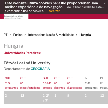
Este website utiliza cookies para lhe proporcionar uma
x
melhor experiência de navegação.
Ao utilizar o website está
Aceitar
a consentir o uso de cookies.
PT
>
Ensino
>
Internacionalização & Mobilidade
>
Hungria
Hungria
Universidades Parceiras:
Eötvös Loránd University
Departamento de
GEOGRAFIA
OUT
OUT
OUT
OUT
​OUT
IN
​IN
nº de
nº
ciclo de
nº
nº
nº de
nº
estudantes
meses/estudante​
estudos
docentes
dias/docente
estudantes
meses
2
12
1, 2º
​1
​5
2
12
e 3º