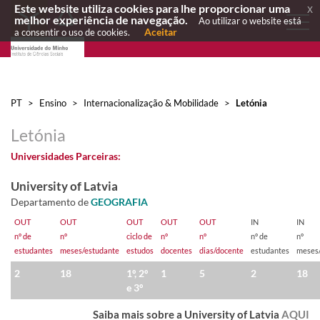
Este website utiliza cookies para lhe proporcionar uma
x
melhor experiência de navegação.
Ao utilizar o website está
Aceitar
a consentir o uso de cookies.
PT
>
Ensino
>
Internacionalização & Mobilidade
>
Letónia
Letónia
​Universidades Parceiras:
University of Latvia
Departamento de
GEOGRAFIA
OUT
OUT
OUT
OUT
​OUT
IN
​IN
nº de
nº
ciclo de
nº
nº
nº de
nº
estudantes
meses/estudante​
estudos
docentes
dias/docente
estudantes
meses
2
​18
1º, 2º
1
​5
2
18
e 3º
Saiba mais so
bre a
University of Latvia
AQUI