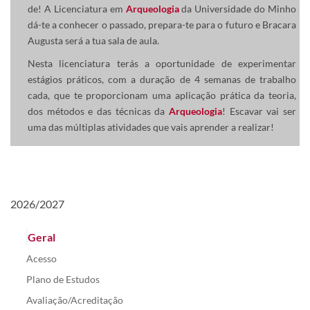
de! A Licenciatura em
Arqueologia
da Universidade do Minho
dá-te a conhecer o passado, prepara-te para o futuro e Bracara
Augusta será a tua​ sala de aula.
Nesta licenciatura terás a oportunidade de experimentar
estágios práticos, com a duração de 4 semanas de trabalho
cada, que te proporcionam uma aplicação prática da teoria,
dos métodos e das técnicas da
Arqueologia
! Escavar vai ser
uma das múltiplas atividades que vais aprender a realizar!​
2026/2027
Geral
Acesso
Plano de Estudos
Avaliação/Acreditação