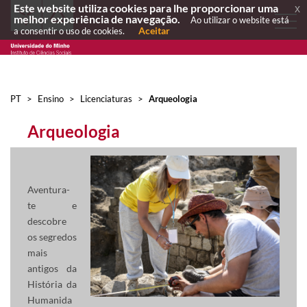
Este website utiliza cookies para lhe proporcionar uma
x
melhor experiência de navegação.
Ao utilizar o website está
Aceitar
a consentir o uso de cookies.
PT
>
Ensino
>
Licenciaturas
>
Arqueologia
Arqueol​ogia
Aventura-
te e
descobre
os segredos
mais
antigos da
História da
Humanida