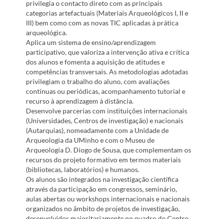
privilegia o contacto direto com as principais
categorias artefactuais (Materiais Arqueológicos I, II e
III) bem como com as novas TIC aplicadas à prática
arqueológica.
Aplica um sistema de ensino/aprendizagem
participativo, que valoriza a intervenção ativa e crítica
dos alunos e fomenta a aquisição de atitudes e
competências transversais. As metodologias adotadas
privilegiam o trabalho do aluno, com avaliações
contínuas ou periódicas, acompanhamento tutorial e
recurso à aprendizagem à distância.
Desenvolve parcerias com instituições internacionais
(Universidades, Centros de investigação) e nacionais
(Autarquias), nomeadamente com a Unidade de
Arqueologia da UMinho e com o Museu de
Arqueologia D. Diogo de Sousa, que complementam os
recursos do projeto formativo em termos materiais
(bibliotecas, laboratórios) e humanos.
Os alunos são integrados na investigação científica
através da participação em congressos, seminário,
aulas abertas ou workshops internacionais e nacionais
organizados no âmbito de projetos de investigação,
desenvolvidos maioritariamente no quadro do Centro