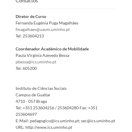
Contactos
Diretor de Curso
Fernanda Eugénia Puga Magalhães
fmagalhaes@uaum.uminho.pt
Tel:
253604213
Coordenador Académico de Mobilidade
Paula Virgínia Azevedo Bessa
pbessa@ics.uminho.pt
Tel:
605200
Instituto de Ciências Sociais
Campus de Gualtar
4710 - 057 Braga
Tel:
+351 253604216 / 253604280
Fax:
+351
253604697
E-Mail:
pedagogico@ics.uminho.pt; sec@ics.uminho.pt
URL:
http://www.ics.uminho.pt