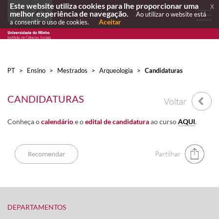
Este website utiliza cookies para lhe proporcionar uma
x
melhor experiência de navegação.
Ao utilizar o website está
Aceitar
a consentir o uso de cookies.
PT
>
Ensino
>
Mestrados
>
Arqueologia
>
Candidaturas
CANDIDATURAS
Voltar
Conheça o
calendário
e o
edital de candidatura
ao curso
AQUI
​.
Partilhar
DEPARTAMENTOS​