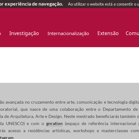
hor experiência de navegação.
Ao utilizar o website está a consentir o 
Investigação
Extensão
Comu
o
Internacionalização
 avançada no cruzamento entre arte, comunicação e tecnologia digital
aboratorial, que nasce de uma colaboração entre o Departamento de
a de Arquitetura, Arte e Design.
Neste mestrado beneficiarás também d
s da UNESCO) e com o
gnration
(espaço de referência internacional
erás acesso a residências artísticas, workshops e masterclasses com
stagram
.