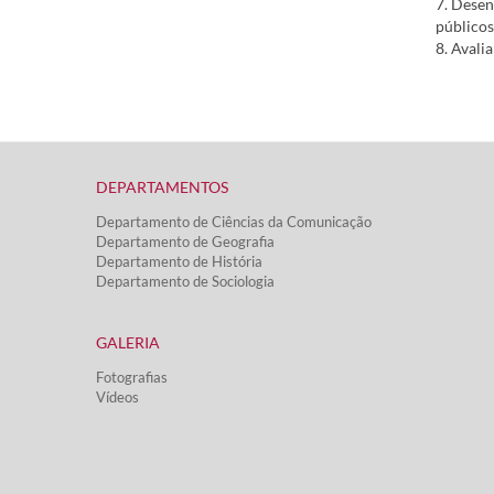
7. Desen
públicos
8. Avali
DEPARTAMENTOS​
Departamento de Ciências da Comunicação
Departamento de Geografia
Departamento de História
Departamento de Sociologia
GALERIA
Fotografias
Vídeos​