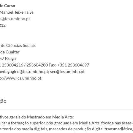
de Curso
Manuel Teixeira Sá
sa@ics.uminho.pt
212
o de Ciências Sociais
de Gualtar
57 Braga
 253604216 / 253604280
Fax:
+351 253604697
pedagogico@ics.uminho.pt; sec@ics.uminho.pt
p://www.ics.uminho.pt
ção
tivos gerais do Mestrado em Media Arts:
urar a formação superior pós-graduada em Media Arts, focada nas áreas d
 e teoria dos media digitais, mercados de produção digital transmediática,