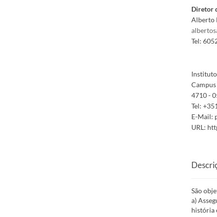
Diretor 
Alberto 
alberto
Tel:
605
Institut
Campus 
4710 - 0
Tel:
+351
E-Mail:
URL:
htt
Descri
São obje
a) Asseg
história