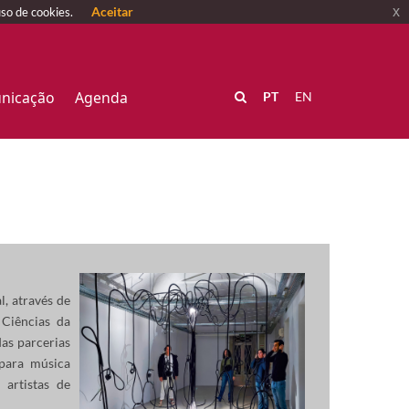
Aceitar
x
uso de cookies.
nicação
Agenda
PT
EN
, através de
 Ciências da
as parcerias
 para música
 artistas de