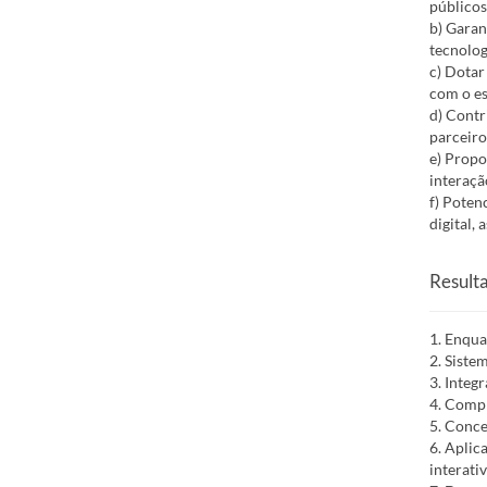
públicos
b) Garan
tecnologi
c) Dotar
com o es
d) Contr
parceiro
e) Propo
interaçã
f) Poten
digital, 
Result
1. Enqua
2. Siste
3. Integ
4. Compr
5. Conce
6. Aplic
interativ