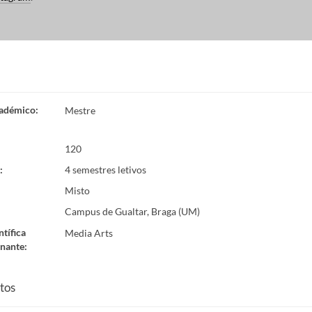
adémico
:
Mestre
120
:
4 semestres letivos
Misto
Campus de Gualtar, Braga (UM)
ntífica
Media Arts
nante
:
tos