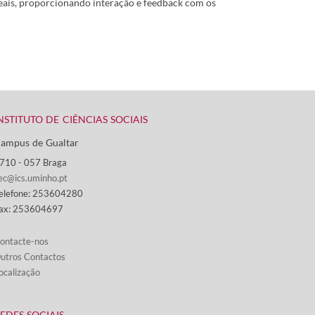
reais, proporcionando interação e feedback com os
NSTITUTO DE CIÊNCIAS SOCIAIS
ampus de Gualtar ​
710 - ​057 Braga
ec@ics.uminho.pt
elefone: 253604280
ax: 253604697
ontacte-nos​​​
utros Contactos
ocalização
REDES SOCIAIS