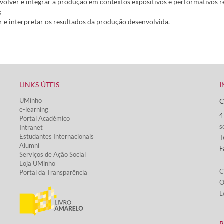
volver e integrar a produção em contextos expositivos e performativos 
;
ar e interpretar os resultados da produção desenvolvida.
LINKS ÚTEIS​
I
UMinho
C
e-learning
4
Portal Académico
s
Intranet
Estudantes Inter​​nacionais
T
Alumni
F
Serviços de Ação Social​
Loja UMinho
C
Portal da Transparência
O
L
​