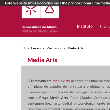
Este website utiliza cookies para lhe proporcionar uma mel
Instituto
Ensin
PT
>
Ensino
>
Mestrados
>
Media Arts
​Media Arts
O
Mestrado em
Media Arts
proporciona uma formação
um plano de estudos de forte cariz projetual e l
Comunicação do ICS, a Escola de Engenharia e a Escol
com a
Braga Media Arts
(Rede Cidades Criativa
contemporânea, arte digital e tecnologia), onde t
reconhecimento internacional. Acompanha-nos no
In