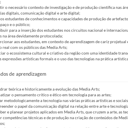
;
tir o necessário contexto de investigação e de produção científica nas 
as digitais, comunicação digital e arte digital;
 os estudantes de conhecimentos e capacidades de produção de artefactos 
paço e o público;
ibuir para a inserção dos estudantes nos circuitos nacional e internacio
s na área devidamente protocolada;
rcionar aos estudantes, em contexto de aprendizagem de cariz projetual e
o real com os públicos das Media Arts;
ciar o ecossistema cultural e criativo da região com uma identidade tran
as expressões artísticas formais e o uso das tecnologias na prática artística
ados de aprendizagem
drar teórica e historicamente a evolução das Media Arts;
matizar o pensamento crítico e ético em tecnologia para as artes;
rar metodologicamente a tecnologia nas várias práticas artísticas e sociais
eender o papel da comunicação digital na relação entre arte e tecnologi
ber e planear projetos aplicados em Media Arts, que cruzem a arte, as te
ar competências técnicas e de produção na criação de conteúdos de Med
os;