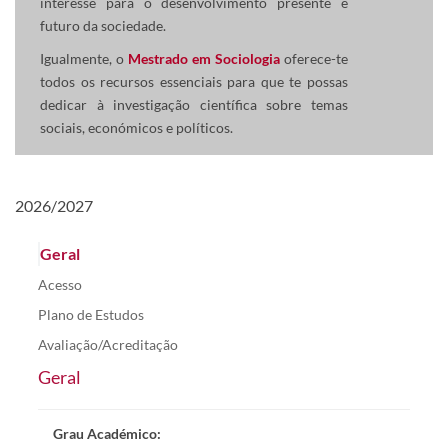
interesse para o desenvolvimento presente e
futuro da sociedade.
Igualmente, o
Mestrado em Sociologia
oferece-te
todos ​
os recursos essenciais para que te possas
dedicar à
investigação científica sobre temas
sociais, económicos e políticos.
2026/2027
Geral
Acesso
Plano de Estudos
Avaliação/Acreditação
Geral
Grau Académico
: