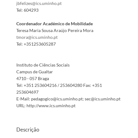
jbfelizes@ics.uminho.pt
Tel:
604293
Coordenador Académico de Mobilidade
Teresa Maria Sousa Araújo Pereira Mora
tmora@ics.uminho.pt
Tel:
+351253605287
Instituto de Ciências Sociais
Campus de Gualtar
4710 - 057 Braga
Tel:
+351 253604216 / 253604280
Fax:
+351
253604697
E-Mail:
pedagogico@ics.uminho.pt; sec@ics.uminho.pt
URL:
http://www.ics.uminho.pt
Descrição