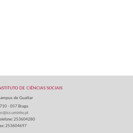
NSTITUTO DE CIÊNCIAS SOCIAIS
ampus de Gualtar ​
710 - ​057 Braga
ec@ics.uminho.pt
elefone: 253604280
ax: 253604697