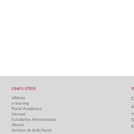
LINKS ÚTEIS​
I
UMinho
C
e-learning
4
Portal Académico
s
Intranet
Estudantes Inter​​nacionais
T
Alumni
F
Serviços de Ação Social​