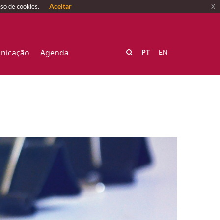
Aceitar
x
uso de cookies.
nicação
Agenda
PT
EN