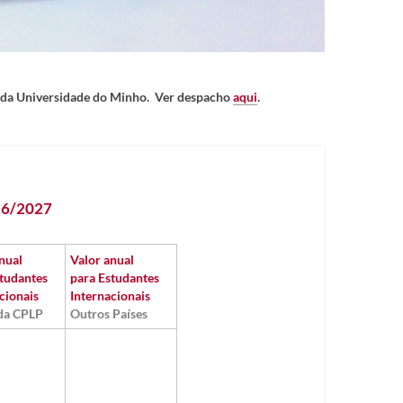
 da Universidade do Minho.
Ver despacho
aqui
.
6/2027
n​ual
Valor an​ual
studantes
para Estudantes
cionais
Inte​rnacionais
 da CPLP
Outros Países