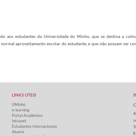
o aos​ estudantes da Universidade do Minho, que se destina a colma
 normal aproveitamento escolar do estudante, e que não possam ser co
LINKS ÚTEIS​
I
UMinho
C
e-learning
4
Portal Académico
s
Intranet
Estudantes Inter​​nacionais
T
Alumni
F