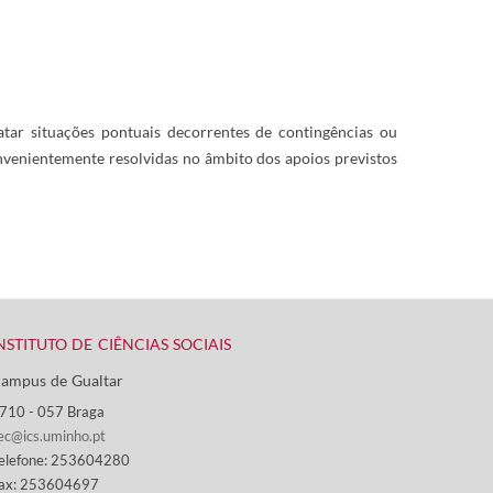
tar situações pontuais decorrentes de contingências ou
nvenientemente resolvidas no âmbito dos apoios previstos
NSTITUTO DE CIÊNCIAS SOCIAIS
ampus de Gualtar ​
710 - ​057 Braga
ec@ics.uminho.pt
elefone: 253604280
ax: 253604697