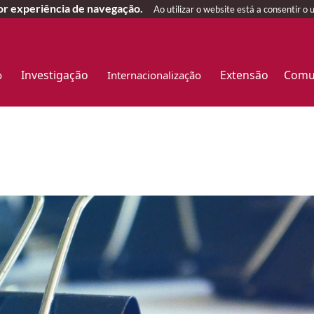
hor experiência de navegação.
Ao utilizar o website está a consentir o 
Investigação
Extensão
Comu
o
Internacionalização