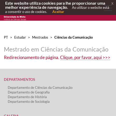
Este website utiliza cookies para lhe proporcionar uma
x
melhor experiência de navegação.
Ao utilizar o website está
Aceitar
a consentir o uso de cookies.
PT
>
Estudar
>
Mestrados
>
Ciências da Comunicação
Mestrado em Ciências da Comunicação
Redirecionamento de página.
Clique, por favor, aqui >>>​​
DEPARTAMENTOS​
Departamento de Ciências da Comunicação
Departamento de Geografia
Departamento de História
Departamento de Sociologia
GALERIA