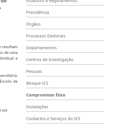
 do
Estatutos e Regulamentos
a
Presidência
Órgãos
Processos Eleitorais
e resultam
Departamentos
ios de uma
dividual e
Centros de Investigação
Pessoas
rsitária,
Escola de
Bosque ICS
Compromisso Ético
Instalações
cuja
Contactos e Serviços do ICS