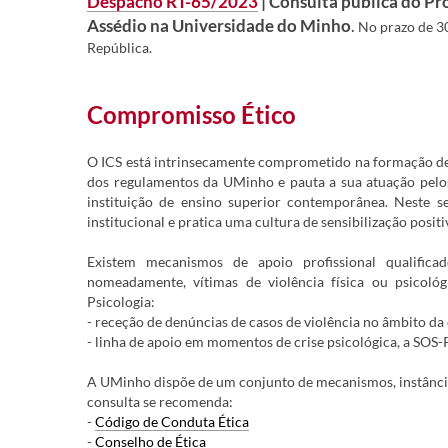
Despacho RT-65/2023
| Consulta pública do P
Assédio na Universidade do Minho
.
N
o prazo de 3
República.
Compromisso Ético
O ICS está intrinsecamente comprometido na formação de
dos regulamentos da UMinho e pauta a sua atuação pelos 
instituição de ensino superior contemporânea. Neste s
institucional e pratica uma cultura de sensibilização positi
Existem mecanismos de apoio profissional qualifica
nomeadamente, vítimas de violência física ou psicol
Psicologia:
- receção de denúncias de casos de violência no âmbito d
- linha de apoio em momentos de crise psicológica, a SOS-
A UMinho dispõe de um conjunto de mecanismos, instância
consulta se recomenda:
-
Código de Conduta Ética
-
Conselho de Ética