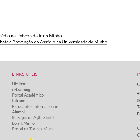
sédio na Universidade do Minho
ate e Prevenção do Assédio na Universidade do Minho
LINKS ÚTEIS​
I
UMinho
C
e-learning
4
Portal Académico
s
Intranet
Estudantes Inter​​nacionais
T
Alumni
F
Serviços de Ação Social​
Loja UMinho
C
Portal da Transparência
O