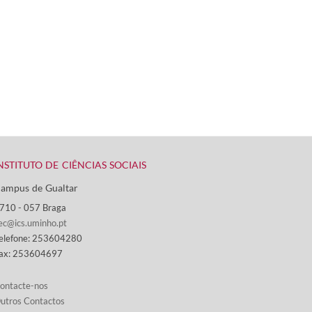
NSTITUTO DE CIÊNCIAS SOCIAIS
ampus de Gualtar ​
710 - ​057 Braga
ec@ics.uminho.pt
elefone: 253604280
ax: 253604697
ontacte-nos​​​
utros Contactos