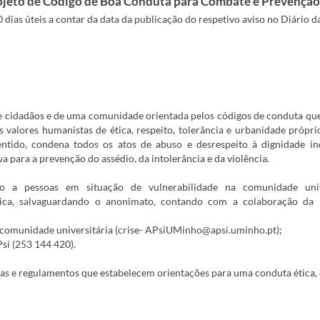
rojeto de Código de Boa Conduta para Combate e Prevenção
0 dias úteis a contar da data da publicação do respetivo aviso no Diário d
 cidadãos e de uma comunidade orientada pelos códigos de conduta qu
valores humanistas de ética, respeito, tolerância e urbanidade própr
entido, condena todos os atos de abuso e desrespeito à dignidade in
va para a prevenção do assédio, da intolerância e da violência.
do a pessoas em situação de vulnerabilidade na comunidade unive
ógica, salvaguardando o anonimato, contando com a colaboração da 
a comunidade universitária (crise- APsiUMinho@apsi.uminho.pt);
Psi (253 144 420).
s e regulamentos que estabelecem orientações para uma conduta ética, 