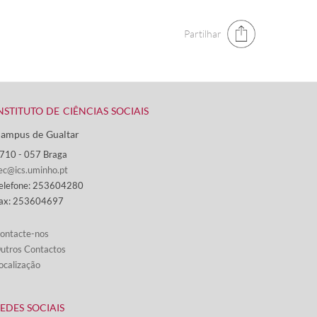
Partilhar
NSTITUTO DE CIÊNCIAS SOCIAIS
ampus de Gualtar ​
710 - ​057 Braga
ec@ics.uminho.pt
elefone: 253604280
ax: 253604697
ontacte-nos​​​
utros Contactos
ocalização
REDES SOCIAIS