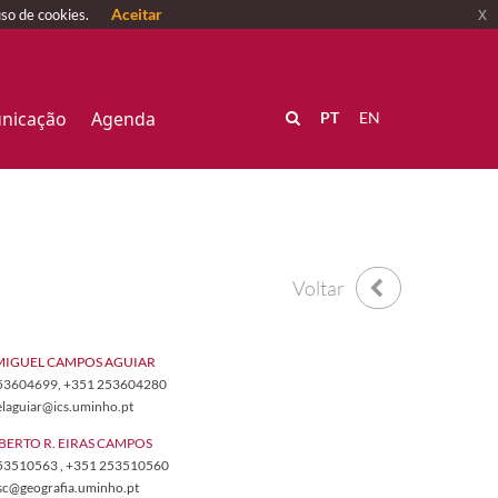
Aceitar
x
uso de cookies.
nicação
Agenda
PT
EN
Voltar
MIGUEL CAMPOS AGUIAR
253604699
, +351 253604280
elaguiar@ics.uminho.pt​
BERTO R. EIRAS CAMPOS
 253510563 , +351 253510560
osc@geografia.uminho.pt