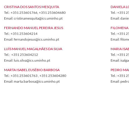
CRISTINA DOS SANTOS MESQUITA
DANIELA L
Tel.:
+351 253601766
, +351 253604680
Tel.: +351 
Email: cristinamesquita@ics.uminho.pt
Email: danie
FERNANDO MANUEL PEREIRA JESUS
FILOMENA 
Tel.: +351 253604214
Tel.: +351
Email: fernandojesus@ics.uminho.pt
Email: filo
LUÍS MANUEL MAGALHÃES DA SILVA
MARIA ISA
Tel.: +351 253604212
Tel.: +351 
Email: luis.silva@ics.uminho.pt​
Email: isal
MARTA ISABEL EUSÉBIO BARBOSA
PEDRO MA
Tel.: +351 253601763 , +351 253604280
Tel.: +351
Email: marta.barbosa@ics.uminho.pt
Email: pedr