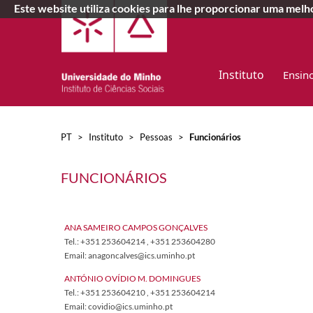
Este website utiliza cookies para lhe proporcionar uma mel
Instituto
Ensin
PT
>
Instituto
>
Pessoas
>
Funcionários
FUNCIONÁRIOS
​ANA SA​MEIRO CAMPOS GONÇALVES
Tel.: +351 25360
4214
, +351 253604280
Email: anagoncalves@ics.uminho.pt​​
ANTÓ
N
IO OVÍDIO M.​ DOMINGUES
Tel.: +351 253604210 , +351 253604214
Email: covidio@ics.uminho.pt