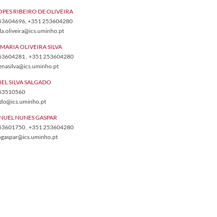
OPES RIBEIRO DE OLIVEIRA
253604696
, +351 253604280
la.oliveira@ics.uminho.pt
MARIA OLIVEIRA SILVA
 253604281 , +351 253604280
menasilva@ics.uminho.pt
BEL SILVA SALGADO
​253510560
gado@ics.uminho.pt
NUEL NUNES GASPAR
 253601750 , +351 253604280
ogaspar@ics.uminho.pt