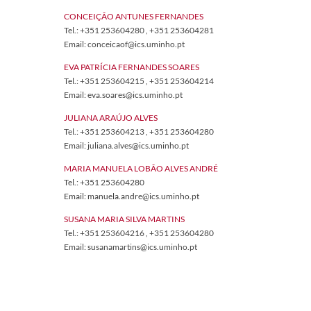
CONC​EIÇÃO ANTUNES FERNANDES
Tel.: +351 253604280 , +351 253604281
Email: conceicaof@i​cs.uminho.pt​​​
EVA PATRÍCIA FERNANDES SOARES
Tel.: +351 253604215 , +351 253604214
Email: eva.soares@ics.uminho.pt
JULIANA ARAÚJO ALVES
Tel.: +351 253604213 , +351 253604280
Email: juliana.alves@ics.uminho.pt​
MARIA MANUELA LOBÃO ALVES ANDRÉ
Tel.: +351 253604280
Email: manuela.andre@ics.uminho.pt
SUSANA MARIA SILVA MARTINS
Tel.: +351 253604216 , +351 253604280
Email: susanamartins@ics.uminho.pt