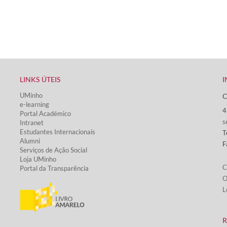
LINKS ÚTEIS​
I
UMinho
C
e-learning
4
Portal Académico
s
Intranet
Estudantes Inter​​nacionais
T
Alumni
F
Serviços de Ação Social​
Loja UMinho
C
Portal da Transparência
O
L
​