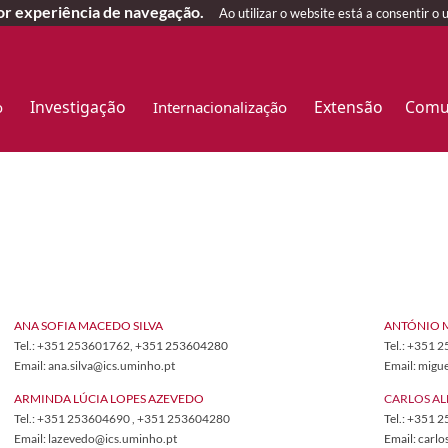
hor experiência de navegação.
Ao utilizar o website está a consentir o 
Investigação
Extensão
Comu
o
Internacionalização
​ANA SOFIA MACEDO SILVA
​ANTÓNIO 
Tel.: +351 253601762
, +351 253604280
Tel.: +351 
Email: ana.silva@ics.uminho.pt​
Email: migu
ARMINDA LÚCIA LOPES AZEVEDO
CARLOS AL
Tel.: +351 253604690 , +351 253604280
Tel.: +351
Email: lazevedo@ics.uminho.pt
Email: carl