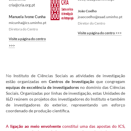
cria@cria.org.pt
João Coelho
Manuela Ivone Cunha
joaocoelho@eaad.uminho.pt
micunha@ics.uminho.pt
Diretor do Centro​
​Diretora do Centro​
Visite a página do centro​ >>>​​
Visite a página do centro
>>>​
​N
o
Institu
to de Ciências Sociais as atividades de ​​​investigação
estão organizadas em
Centros de Investigação
que congregam
equipas de e​xcelência de investigadores
no domínio das Ciê
ncias
S
ociais. Organizadas p​or linhas de investigação, estas Unidades de
I&D reúnem os projetos dos investigadores do Instituto e também
de investigadores do exterior, representando um esforço
coordenado de produção científica.
A
ligação ao meio envolvente
constitui uma das apostas do ICS,