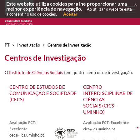
Este website utiliza cookies para lhe proporcionar uma
x
melhor experiência de navegação.
Ao utilizar o website está
Aceitar
a consentir o uso de cookies.
PT
>
Investigação
>
Centros de Investigação
Cen​tros de Investigação
O
Instituto de Ciências Sociais
tem quatro centros de investigação.
CENTRO DE ESTUDOS DE
CENTRO
COMUNICAÇÃO E SOCIEDADE
INTERDISCIPLINAR DE
(CECS)​
CIÊNCIAS
SOCIAIS (CICS-
UMINHO)​
​Avaliação FCT:
Avaliação FCT: Excelente
Excelente
cics@ics.uminho.pt
cecs@ics.uminho.pt