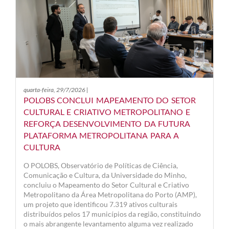
quarta-feira, 29/7/2026 |
POLOBS CONCLUI MAPEAMENTO DO SETOR
CULTURAL E CRIATIVO METROPOLITANO E
REFORÇA DESENVOLVIMENTO DA FUTURA
PLATAFORMA METROPOLITANA PARA A
CULTURA
O POLOBS, Observatório de Políticas de Ciência,
Comunicação e Cultura, da Universidade do Minho,
concluiu o Mapeamento do Setor Cultural e Criativo
Metropolitano da Área Metropolitana do Porto (AMP),
um projeto que identificou 7.319 ativos culturais
distribuídos pelos 17 municípios da região, constituindo
o mais abrangente levantamento alguma vez realizado