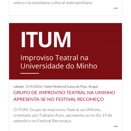
sobre o ecossistema cultural metropolitano.
sábado, 19/9/2026 | Salão Medieval (Larço do Paço, Braga)
GRUPO DE IMPROVISO TEATRAL NA UMINHO
APRESENTA-SE NO FESTIVAL RECOMEÇO
O ITUM, Grupo de Improviso Teatral na UMinho,
orientado por Fabiano Assis, apresenta-se no dia 19 de
setembro no Festival Recomeço.