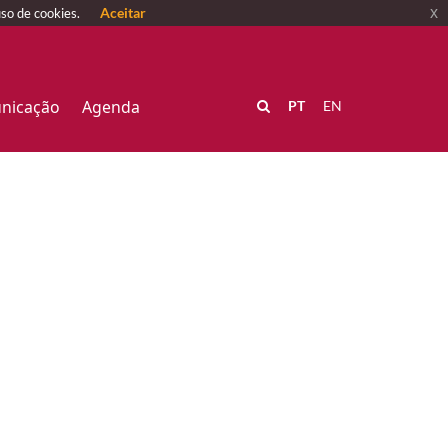
Aceitar
x
uso de cookies.
nicação
Agenda
PT
EN