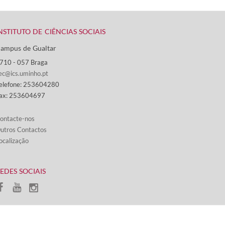
NSTITUTO DE CIÊNCIAS SOCIAIS
ampus de Gualtar ​
710 - ​057 Braga
ec@ics.uminho.pt
elefone: 253604280
ax: 253604697
ontacte-nos​​​
utros Contactos
ocalização
REDES SOCIAIS