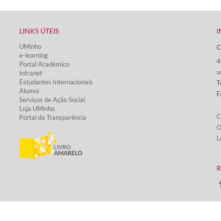
LINKS ÚTEIS​
I
UMinho
C
e-learning
4
Portal Académico
s
Intranet
Estudantes Inter​​nacionais
T
Alumni
F
Serviços de Ação Social​
Loja UMinho
C
Portal da Transparência
O
L
​