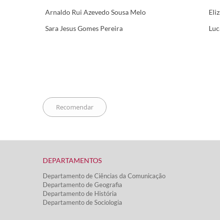
Arnaldo Rui Azevedo Sousa Melo
Eli
Sara Jesus Gomes Pereira
Luc
DEPARTAMENTOS​
Departamento de Ciências da Comunicação
Departamento de Geografia
Departamento de História
Departamento de Sociologia