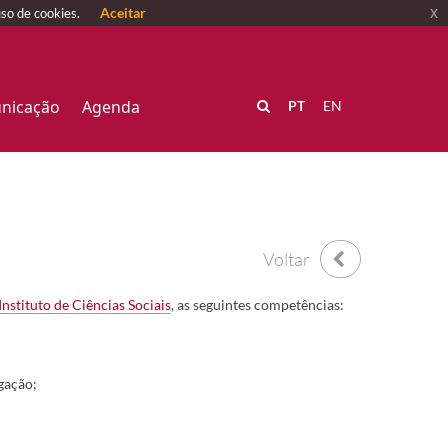
Aceitar
x
uso de cookies.
nicação
Agenda
PT
EN
Voltar
Instituto de Ciências Sociais
, as seguintes competências:
gação;