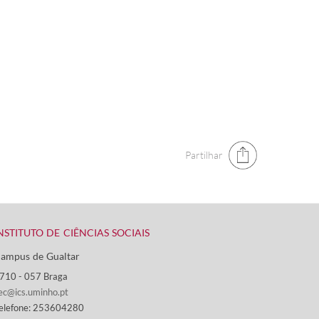
Partilhar
NSTITUTO DE CIÊNCIAS SOCIAIS
ampus de Gualtar ​
710 - ​057 Braga
ec@ics.uminho.pt
elefone: 253604280