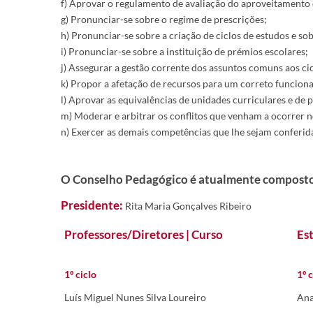
f) Aprovar o regulamento de avaliação do aproveitamento 
g) Pronunciar-se sobre o regime de prescrições;
h) Pronunciar-se sobre a criação de ciclos de estudos e so
i) Pronunciar-se sobre a instituição de prémios escolares;
j) Assegurar a gestão corrente dos assuntos comuns aos ci
k) Propor a afetação de recursos para um correto funcion
l) Aprovar as equivalências de unidades curriculares e de 
m) Moderar e arbitrar os conflitos que venham a ocorrer 
n) Exercer as demais competências que lhe sejam conferidas
O Conselho Pedagógico é atualmente composto
Presidente:
Rita Maria Gonçalves Ribeiro
Professores/Diretores | Curso
Es
​1º ciclo
1º c
Luís Miguel Nunes Silva Loureiro
Ana