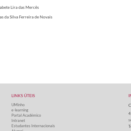
zabete Lira das Mercês
as da Silva Ferreira de Novais
LINKS ÚTEIS​
I
UMinho
C
e-learning
4
Portal Académico
s
Intranet
Estudantes Inter​​nacionais
T