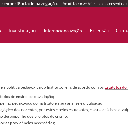
hor experiência de navegação.
Ao utilizar o website está a consentir o 
Investigação
Extensão
Comu
o
Internacionalização
e a política pedagógica do Instituto. Tem, de acordo com os
Estatutos do 
todos de ensino e de avaliação;
enho pedagógico do Instituto e a su​a análise e divulgação;
ógico dos docentes, por estes e pelos estudantes, e a sua anális
e
e divul
 ao desempenho dos projetos de ensino;
por as providências necessárias;