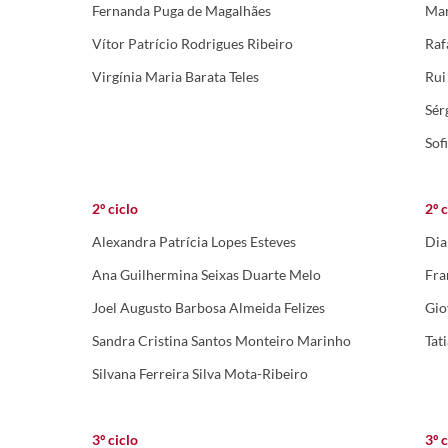
Fernanda Puga de Magalhães
Mar
Vítor Patrício Rodrigues Ribeiro
Raf
Virgínia Maria Barata Teles
Rui
Sér
Sof
2º ciclo
2º c
Alexandra Patrícia Lopes Esteves
Dia
Ana Guilhermina Seixas Duarte Melo
Fra
Joel Augusto Barbosa Almeida Felizes
Gio
Sandra Cristina Santos Monteiro Marinho
Tat
Silvana Ferreira Silva Mota-Ribeiro
3º ciclo
3º c